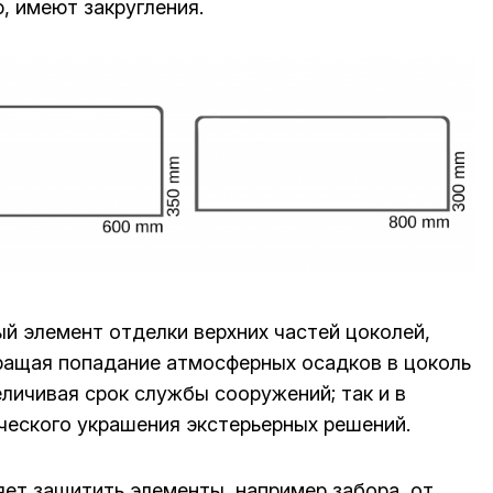
 имеют закругления.
й элемент отделки верхних частей цоколей,
вращая попадание атмосферных осадков в цоколь
еличивая срок службы сооружений; так и в
ческого украшения экстерьерных решений.
ет защитить элементы, например забора, от