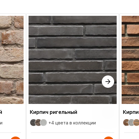
й
Кирпич ригельный
Кирпи
ии
+4 цвета
в коллекции