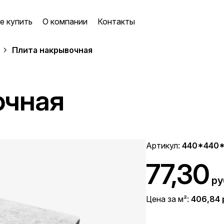
е купить
О компании
Контакты
Плита накрывочная
очная
Артикул:
440*440*
77,30
ру
Цена за м²:
406,84 