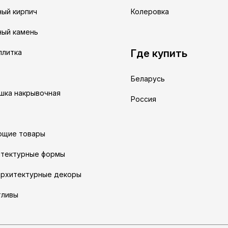
ый кирпич
Колеровка
ный камень
Где купить
плитка
Беларусь
ышка накрывочная
Россия
ющие товары
итектурные формы
архитектурные декоры
тливы