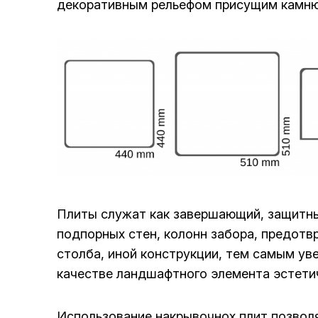
декоративным рельефом присущим камню,
Плиты служат как завершающий, защитны
подпорных стен, колонн забора, предот
столба, иной конструкции, тем самым ув
качестве ландшафтного элемента эстети
Использование накрывочнох плит позволя