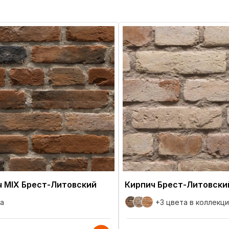
ч MIX Брест-Литовский
Кирпич Брест-Литовски
а
+3 цвета
в коллекц