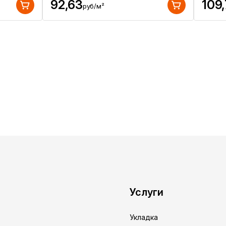
92,63
109
руб/м²
Услуги
Укладка