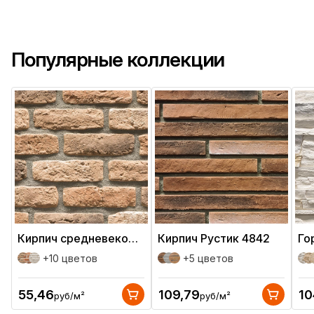
Популярные коллекции
Кирпич средневековый
Кирпич Рустик 4842
Го
+10 цветов
+5 цветов
в коллекции
в коллекции
в 
55,46
109,79
10
руб/м²
руб/м²